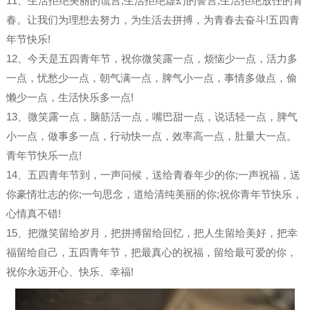
11、生活拒绝美丽的谎言;生活拒绝虚幻的誓言;生活拒绝放任的青
春。让我们为理想去努力，为生活去拼搏，为青春去奋斗!五四青
年节快乐!
12、今天是五四青年节，祝你微笑露一点，烦恼少一点，活力多
一点，忧愁少一点，朝气满一点，脾气小一点，事情多做点，偷
懒少一点，生活快乐多一点!
13、微笑露一点，脑筋活一点，嘴巴甜一点，说话轻一点，脾气
小一点，做事多一点，行动快一点，效率高一点，肚量大一点。
青年节快乐一点!
14、五四青年节到，一声问候，送给青春年少的你;一声祝福，送
你豪情壮志的你;一句思念，道给清纯美丽的你;祝你青年节快乐，
心情真不错!
15、把微笑留给岁月，把拼搏留给回忆，把人生留给美好，把幸
福留给自己，五四青年节，把最真心的祝福，留给最可爱的你，
祝你永远开心、快乐、幸福!