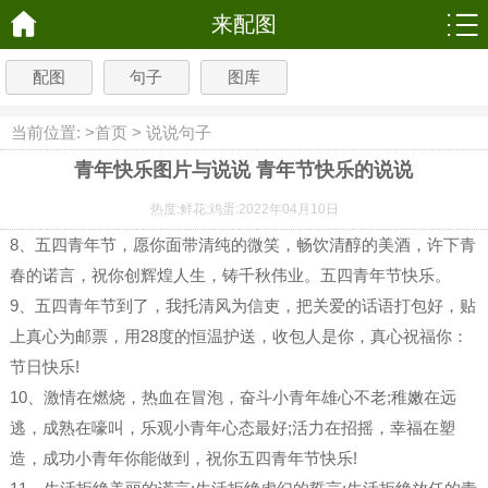
来配图
配图
句子
图库
当前位置: >
首页
>
说说句子
青年快乐图片与说说 青年节快乐的说说
热度:
鲜花:
鸡蛋:
2022年04月10日
8、五四青年节，愿你面带清纯的微笑，畅饮清醇的美酒，许下青
春的诺言，祝你创辉煌人生，铸千秋伟业。五四青年节快乐。
9、五四青年节到了，我托清风为信吏，把关爱的话语打包好，贴
上真心为邮票，用28度的恒温护送，收包人是你，真心祝福你：
节日快乐!
10、激情在燃烧，热血在冒泡，奋斗小青年雄心不老;稚嫩在远
逃，成熟在嚎叫，乐观小青年心态最好;活力在招摇，幸福在塑
造，成功小青年你能做到，祝你五四青年节快乐!