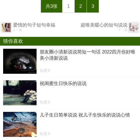
共3张
1
2
3
爱情的句子短句幸福
超唯美暖心的短句说说
上一篇
下一篇
猜你喜欢
朋友圈小清新说说简短一句话 2022四月你好唯
美小清新说说
热度:0
祝闺蜜生日快乐的说说
热度:0
儿子生日简单说说 祝儿子生快乐的说说心情
热度:0