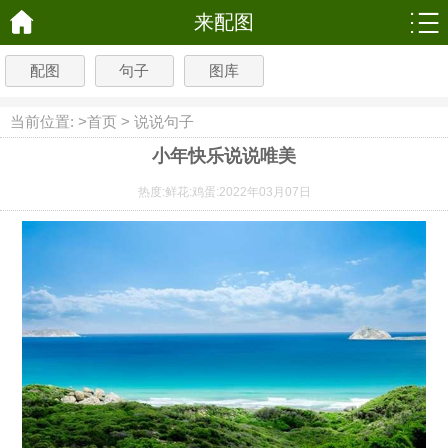
来配图
配图
句子
图库
当前位置: >
首页
>
说说句子
小年快乐说说唯美
热度:
鲜花:
鸡蛋:
2022年03月07日