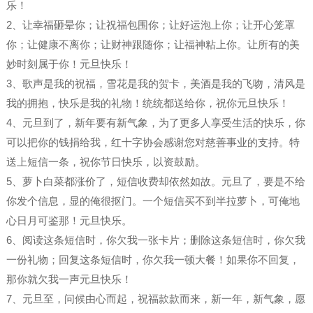
乐！
2、让幸福砸晕你；让祝福包围你；让好运泡上你；让开心笼罩
你；让健康不离你；让财神跟随你；让福神粘上你。让所有的美
妙时刻属于你！元旦快乐！
3、歌声是我的祝福，雪花是我的贺卡，美酒是我的飞吻，清风是
我的拥抱，快乐是我的礼物！统统都送给你，祝你元旦快乐！
4、元旦到了，新年要有新气象，为了更多人享受生活的快乐，你
可以把你的钱捐给我，红十字协会感谢您对慈善事业的支持。特
送上短信一条，祝你节日快乐，以资鼓励。
5、萝卜白菜都涨价了，短信收费却依然如故。元旦了，要是不给
你发个信息，显的俺很抠门。一个短信买不到半拉萝卜，可俺地
心日月可鉴那！元旦快乐。
6、阅读这条短信时，你欠我一张卡片；删除这条短信时，你欠我
一份礼物；回复这条短信时，你欠我一顿大餐！如果你不回复，
那你就欠我一声元旦快乐！
7、元旦至，问候由心而起，祝福款款而来，新一年，新气象，愿