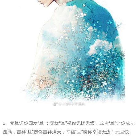
1、元旦送你四发“旦”：无忧“旦”祝你无忧无烦，成功“旦”让你成功
圆满，吉祥“旦”愿你吉祥满天，幸福“旦”盼你幸福无边！元旦快