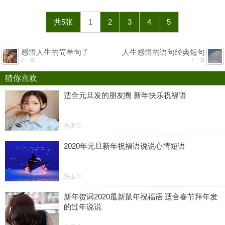
共5张
1
2
3
4
5
感悟人生的简单句子
人生感悟的语句经典短句
上一篇
下一篇
猜你喜欢
适合元旦发的朋友圈 新年快乐祝福语
热度:0
2020年元旦新年祝福语说说心情短语
热度:0
新年贺词2020最新鼠年祝福语 适合春节拜年发
的过年说说