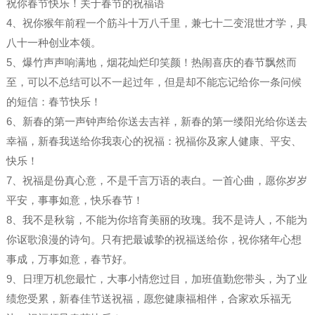
祝你春节快乐！关于春节的祝福语
4、祝你猴年前程一个筋斗十万八千里，兼七十二变混世才学，具
八十一种创业本领。
5、爆竹声声响满地，烟花灿烂印笑颜！热闹喜庆的春节飘然而
至，可以不总结可以不一起过年，但是却不能忘记给你一条问候
的短信：春节快乐！
6、新春的第一声钟声给你送去吉祥，新春的第一缕阳光给你送去
幸福，新春我送给你我衷心的祝福：祝福你及家人健康、平安、
快乐！
7、祝福是份真心意，不是千言万语的表白。一首心曲，愿你岁岁
平安，事事如意，快乐春节！
8、我不是秋翁，不能为你培育美丽的玫瑰。我不是诗人，不能为
你讴歌浪漫的诗句。只有把最诚挚的祝福送给你，祝你猪年心想
事成，万事如意，春节好。
9、日理万机您最忙，大事小情您过目，加班值勤您带头，为了业
绩您受累，新春佳节送祝福，愿您健康福相伴，合家欢乐福无