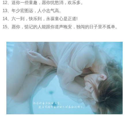
12、送你一些童趣，愿你忧愁消，欢乐多。
13、年少宏图远，人小志气高。
14、六一到，快乐到，永葆童心是正道!
15、愿你，惦记的人能跟你道声晚安，独闯的日子里不孤单。