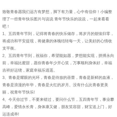
致敬青春愿我们远方有梦想，脚下有力量，心中有信仰！小编整
理了一些青年快乐图片与说说 青年节快乐的说说，一起来看看
吧！
1、五四青年节到，记得将青春的快乐储存，将岁月的烦恼归零，
将成功和平安提现，将健康的体魄结转每一天，让美好的心情收
支平衡。
2、五四青年节到，祝福你，希望能如愿，梦想能实现，拼搏永向
前，幸福比蜜甜，愿你青春年少开心笑，万事顺利身体好，幸福
吉祥好运绕，家庭幸福乐逍遥。
3、青春是耀眼的光环，青春是待放的蓓蕾，青春是新鲜的血液，
青春是浪漫的年华，青春是火红的岁月。没有什么比青春更美
丽，祝青年节快乐!
4、今天你过节，不要来错过，要问什么节，五四青年节，事业攀
高峰，爱情永长青，身体康又健，朋友笑容甜，财宝送上门，好
运连成串!