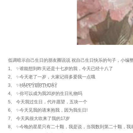
低调暗示自己生日的朋友圈说说 祝自己生日快乐的句子，小编
1、 ✨谁能想到昨天还是十七岁的我，今天已经十八了
2、 ✨今天老了一岁，大家记得多爱我一点哦
3、 ✨H̠̄Ā̠P̠̄P̠̄Ȳ̠︎︎B̠̄Ī̠R̠̄T̠̄H̠̄D̠̄Ā̠Ȳ̠
4、 ✨你可以成为我20岁的生日礼物吗
5、 今天我过生日，代许愿望，五块一个
6、 ✨今天见我的请来抱我，因为我生日!
7、 今天风很大吹来了我的17岁
8、 ✨今晚的星星只有二十颗，我是说，当我数到第二十颗，