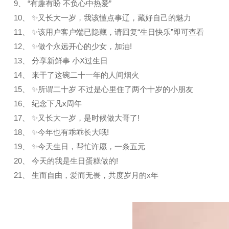
9、 “有趣有盼 不负心中热爱”
10、 ✨又长大一岁，我该懂点事辽，藏好自己的魅力
11、 ✨该用户客户端已隐藏，请回复“生日快乐”即可查看
12、 ✨做个永远开心的少女，加油!
13、 分享新鲜事 小X过生日
14、 来干了这碗二十一年的人间烟火
15、 ✨所谓二十岁 不过是心里住了两个十岁的小朋友
16、 纪念下凡x周年
17、 ✨又长大一岁，是时候做大哥了!
18、 ✨今年也有乖乖长大哦!
19、 ✨今天生日，帮忙许愿，一条五元
20、 今天的我是生日蛋糕做的!
21、 生而自由，爱而无畏，共度岁月的x年