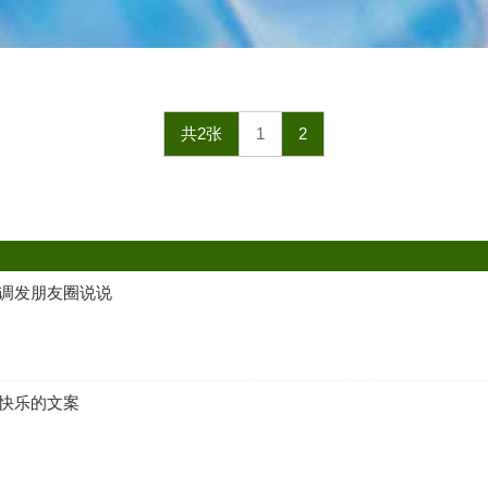
共2张
1
2
低调发朋友圈说说
日快乐的文案