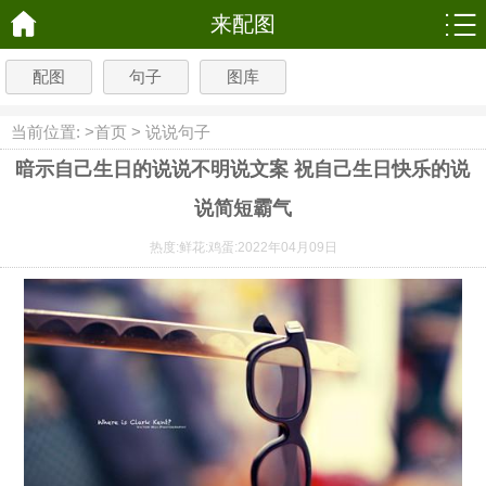
来配图
配图
句子
图库
当前位置: >
首页
>
说说句子
暗示自己生日的说说不明说文案 祝自己生日快乐的说
说简短霸气
热度:
鲜花:
鸡蛋:
2022年04月09日