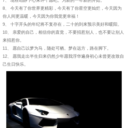
7、 现在咱静下心来许个愿吧。为新的一年新的开始。
8、 今天有了你世界更精彩，今天有了你星空更灿烂，今天因为
你人间更温暖，今天因为你我觉更幸福！
9、 十字开头的年纪将不复存在，二十的到来预示美好和暖阳。
10、 亲爱的自己，相信你的直觉，不要招惹别人，也不要让别人
来招惹你。
11、 愿自己以梦为马，随处可栖。梦在远方，路在脚下。
12、 愿我走出半生归来仍然少年愿我浮华遍身初心未曾更改致自
己生日快乐。