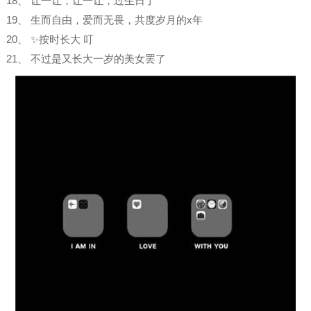
18、 让一让，让一让，过生日了
19、 生而自由，爱而无畏，共度岁月的x年
20、 ✨按时长大 叮
21、 不过是又长大一岁的美女罢了