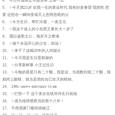
4、 今日开通限定许愿业务 五块一次
5、 ✨今天我21岁 在我一生的黄金时代 我有好多奢望 我想吃 想
爱 还想在一瞬间变成天上忽明忽暗的云
6、 ✨今天生日，帮忙许愿，一条五元
7、 ✨我这个迷人的小东西又要长大一岁了
8、 愿以诚挚之心，领岁月之教诲
9、 ✨做个永远开心的少女，加油！
10、 ✨来干了这碗20年的人间烟火
11、 ✨今天我是生日蛋糕做的
12、 ✨分享新鲜事 小王过生日
13、 ✨今晚的星星只有二十颗，我是说，当我数到第二十颗，我
就闭上眼睛，就当是我给自己吹灭的蜡烛。
14、 19th. ʜᴀᴘᴘʏ ʙɪʀᴛʜᴅᴀʏ ᴛᴏ ᴍᴇ
15、 ✨打扰一下 这个美女在线等待生日祝福
16、 ✨成为地球观察员的第十八年！
17、 不然我家门槛快踏破辽