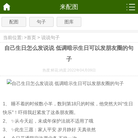
来配图
配图
句子
图库
当前位置: >
首页
>
说说句子
自己生日怎么发说说 低调暗示生日可以发朋友圈的句
子
热度:
鲜花:
鸡蛋:
2022年04月09日
1、 睡不着的时候数小羊，数到第18只的时候，他突然大叫“生日
快乐”！吓得我赶紧发了这条朋友圈。
2、 ✨从今天起，未成年保护法就不适用了哦
3、 ✨此生三愿：家人平安 岁月静好 天真依然