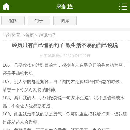
来配图
配图
句子
图库
当前位置: >
首页
>
说说句子
经历只有自己懂的句子 致生活不易的自己说说
热度:
鲜花:
鸡蛋:
2022年04月10日
106、只要你按时达到目的地，很少有人在乎你开的是奔驰宝马，
还是手动拖拉机。
107、别人给的都是施舍，自己闯的才是辉煌!当你懈怠的时候，
请想一下你父母期待的眼神。
108、离开我的人，只能微笑说一句‘恕不远送’。我不是玻璃或水
晶，不会让人轻易就看透。
109、此生我最不缺的就是勇气，你可以重重把我给打倒，但我还
是能站起来会微笑。