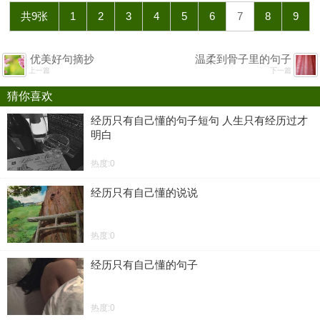
共9张
1
2
3
4
5
6
7
8
9
优美好句摘抄
温柔到骨子里的句子
上一篇
下一篇
猜你喜欢
经历只有自己懂的句子短句 人生只有经历过才
明白
热度:0
经历只有自己懂的说说
热度:0
经历只有自己懂的句子
热度:0