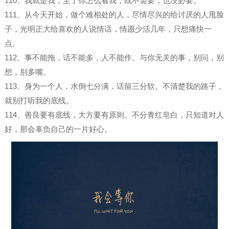
110、我就是我，至于你怎么看我，既不需要，也没必要。
111、从今天开始，做个难相处的人，尽情尽兴的给讨厌的人甩脸
子，光明正大给喜欢的人说情话，情愿少活几年，只想痛快一
点。
112、事不能拖，话不能多，人不能作。与你无关的事，别问，别
想，别多嘴。
113、身为一个人，水倒七分满，话留三分软。不清楚我的路子，
就别打听我的底线。
114、善良要有底线，大方要有原则。不分青红皂白，只知道对人
好，那会辜负自己的一片好心。