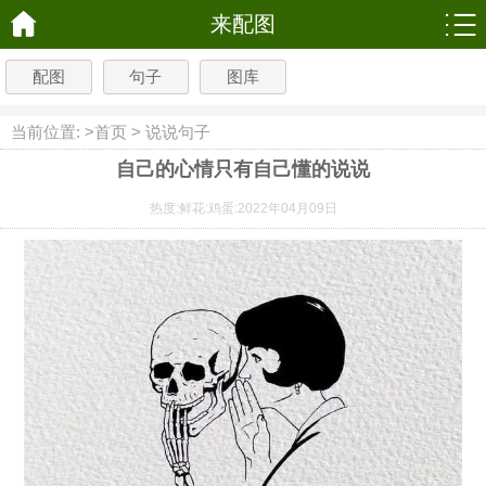
来配图
配图
句子
图库
当前位置: >
首页
>
说说句子
自己的心情只有自己懂的说说
热度:
鲜花:
鸡蛋:
2022年04月09日