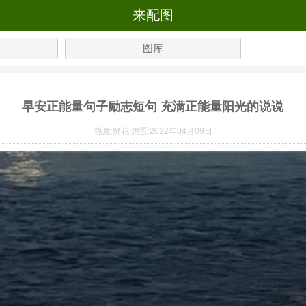
来配图
图库
早安正能量句子励志短句 充满正能量阳光的说说
热度:
鲜花:
鸡蛋:
2022年04月09日