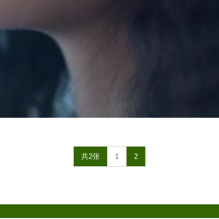
共2张
1
2