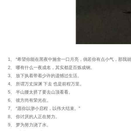
1、 “希望你能在黑夜中施舍一口月亮，倘若你有点小气，那我
2、 哪有什么一夜成名，其实都是百炼成钢。
3、 放下执着带着少许的遗憾过生活。
4、 所谓万丈深渊 下去 也是前程万里。
5、 半山腰太挤了要去山顶看看。
6、 彼方尚有荣光在。
7、 “愿你以渺小启程，以伟大结束。”
8、 你讨厌的人正在努力。
9、 梦为努力浇了水。