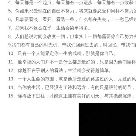
4、每天都是一个起点，每天都有一点进步，每天都有一点收获
5、你如果忍受现在的自己不努力，将来就要忍受和同样不努力
6。凡事要看淡、看开、看透一些，什么都在失去，上一秒已经
7、如果我不这么在乎，生活会简单得多。
8、人们总说时间会改变一切，但事实上一切都需要你自己努力
9.我们都有自己的时光机。带我们回到过去的，叫回忆。带我
10、只有一个人能界定你一生的成就，那就是你自己。
11、最幸福的人们并不一是什么都是最好的，只是因为他们懂
12、你越不在乎别人的看法，生活就会变得越简单。
13、一个人生命的范围，就是他所走过的路遇过的人、见过的
14、当你的生活，已经没有了诗和远方，有的只是眼前的苟且
15、懂得放下过往，才能真正拥有美好的明天。与其抱怨沉浮