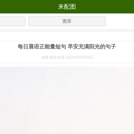
来配图
图库
每日晨语正能量短句 早安充满阳光的句子
热度:
鲜花:
鸡蛋:
2022年04月09日