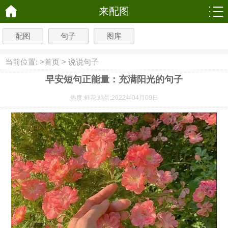
来配图
配图
句子
图库
当前位置: >
首页
>
说说句子
早安短句正能量：充满阳光的句子
热度:
鲜花:
鸡蛋:
2022年04月09日