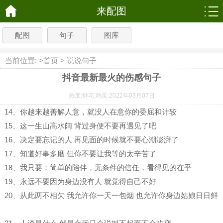
来配图
配图
句子
图库
当前位置: >
首页
>
说说句子
抖音最新最火的伤感句子
热度:
鲜花:
鸡蛋:
2022年03月07日
14、你越来越善解人意，就没人在意你的委屈和计较 ​
15、这一生山高水阔 背过身便不要再遇见了吧 ​​​ ​​​​
16、决定要忘记的人 再见面的时候就不要心潮澎湃了
17、知道好事多磨 但你不要让我等的太辛苦了 ​ ​​​​
18、我只要：简单的陪伴，无条件的信任，看得见的在乎
19、永远不要因为身边没有人 就觉得自己不好 ​​​​
20、从此两不相欠 我允许你一天一包烟 也允许你身边姑娘日日鲜
​ ​​​​