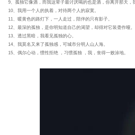
9、孤独它像酒，而我这辈子最讨厌喝的也是酒，你离开那天，
10、我用一个人的执着，对待两个人的寂寞。
11、暖黄色的路灯下，一人走过，陪伴的只有影子。
12、最深的孤独，是你明知道自己的渴望，却得对它装聋作哑。
13、透过黑暗，我看见孤独的心。
14、我莫名又来了孤独感，可城市分明人山人海。
15、偶尔心动，惯性拒绝 ，习惯孤独 ，我，丧得一败涂地。