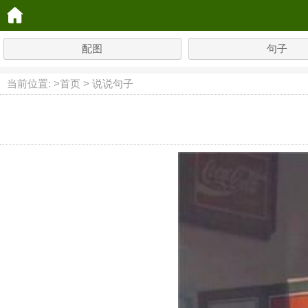
配图
句子
当前位置: >
首页
>
说说句子