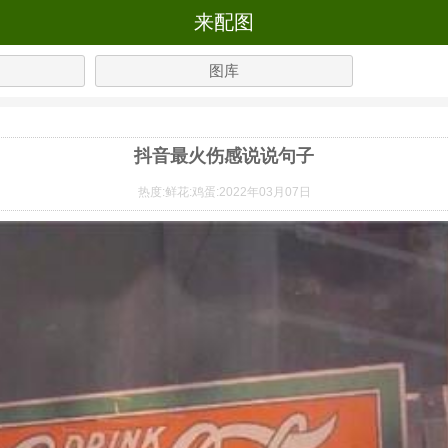
来配图
图库
抖音最火伤感说说句子
热度:
鲜花:
鸡蛋:
2022年03月07日