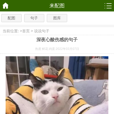
来配图
配图
句子
图库
当前位置: >
首页
>
说说句子
深夜心酸伤感的句子
热度:
鲜花:
鸡蛋:
2022年03月07日