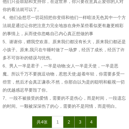
他们只会鼓励和支持你，在这世界，你只要在意真正爱你的人对
你的看法就可以了。
4、他们会想尽一切花招把你变得和他们一样暗淡无色其中一个方
法就是通过让你把注意力完全地放在身外某些看似更有趣更精彩
的事情上，从而使你忽略自己内心真正想做的事
5、谢谢你，赠我空欢喜。原来我们都没有长大，原来我们都还是
小孩子。原来,我只在午睡时做了一场梦，经历了成长，经历了许
多不可弥补的错误与忧伤。
6、男人一半是君子，一半是动物;女人一半是天使，一半是恶
魔。所以千万不要挑逗动物，惹怒天使;趁着年轻，你需要多受一
些苦，然后才会真正谦恭;不然，你那自以为是的聪明和藐视一切
的优越感迟早要毁了你。
7、一段不被接受的爱情，需要的不是伤心，而是时间，一段遗忘
的时间。一颗被深深伤了的心，需要的不是同情，而是明白。
共4张
1
2
3
4