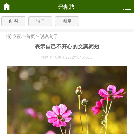
来配图
配图
句子
图库
当前位置: >
首页
>
说说句子
表示自己不开心的文案简短
热度:
鲜花:
鸡蛋:
2022年04月10日