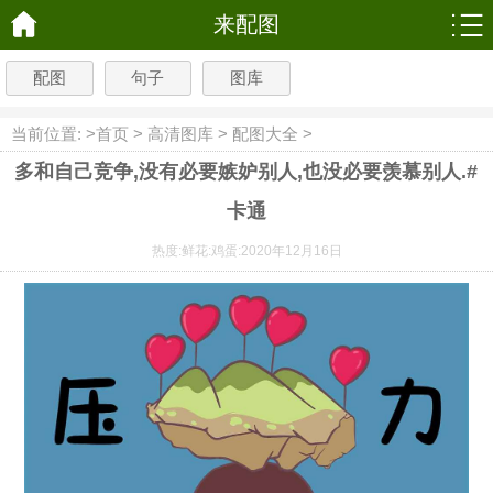
来配图
配图
句子
图库
当前位置: >
首页
>
高清图库
>
配图大全
>
多和自己竞争,没有必要嫉妒别人,也没必要羡慕别人.#
卡通
热度:
鲜花:
鸡蛋:
2020年12月16日