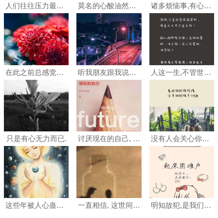
人们往往压力最大,上有老,下有小,很多事情也是心有余而力不足
莫名的心酸油然而生,与当时心有余而力不足的无助,无力处境很相似.
诸多烦恼事,有心无力之
在此之前总感觉好多事情都是心有余而力不足,本想着在一定时间内完成
听我朋友跟我说的心事,最无奈的是有心无力
人这一生,不管世态炎凉,有良心的活着,就问心无愧!
只是有心无力而已.
讨厌现在的自己, 想改变却有心无力.
没有人会关心你变好过程有多煎熬他们只想知道现在的你是不是足够好#女生#女人#文字控
这些年被人心蛊惑的好累,世俗的利益里有太多道不明,说不清的世故.
一直相信, 这世间有一种相遇, 不是在路上,而是在心里;
明知故犯,是我们最有心无力的任性.