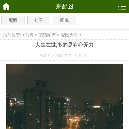
来配图
配图
句子
图库
当前位置: >
首页
>
高清图库
>
配图大全
>
人生在世,多的是有心无力
热度:
鲜花:
鸡蛋:
2020年10月13日