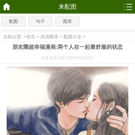
来配图
配图
句子
图库
当前位置: >
首页
>
高清图库
>
配图大全
>
朋友圈超幸福漫画:两个人在一起最舒服的状态
热度:
鲜花:
鸡蛋:
2020年09月19日