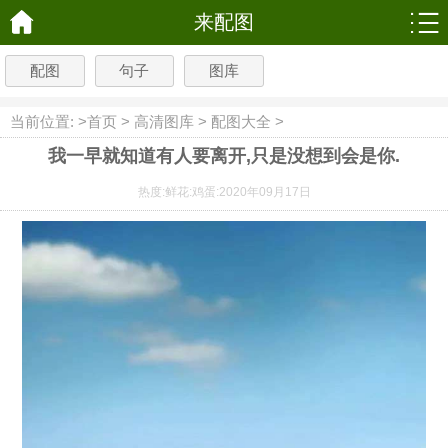
来配图
配图
句子
图库
当前位置: >
首页
>
高清图库
>
配图大全
>
我一早就知道有人要离开,只是没想到会是你.
热度:
鲜花:
鸡蛋:
2020年09月17日