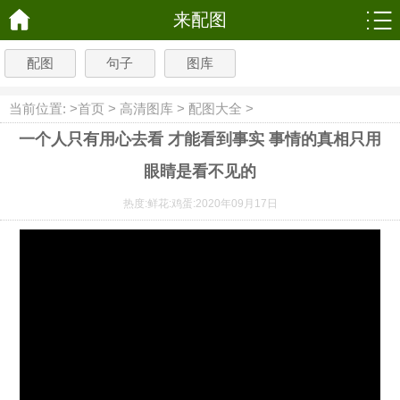
来配图
配图
句子
图库
当前位置: >
首页
>
高清图库
>
配图大全
>
一个人只有用心去看 才能看到事实 事情的真相只用
眼睛是看不见的
热度:
鲜花:
鸡蛋:
2020年09月17日