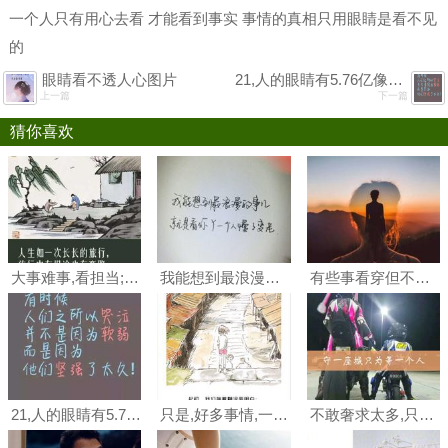
一个人只有用心去看 才能看到事实 事情的真相只用眼睛是看不见
的
眼睛看不透人心图片
21,人的眼睛有5.76亿像素,却总是看不透人心.
上一篇
下一篇
猜你喜欢
大事难事,看担当;逆境顺境,看胸襟;是喜是怒,看涵养;有舍有得#手绘#古风
我能想到最浪漫的事儿 就是看你丫一个人慢慢变老
有些事看穿但不拆穿,面子上好过;有些事看透但不说透,凡事自己受.#女人#女生#背影
21,人的眼睛有5.76亿像素,却总是看不透人心.
只是,好多事情,一用力,就会拆穿,一拆穿,就会失去.#手绘
不敢奢求太多,只希望你能够回头看一眼.