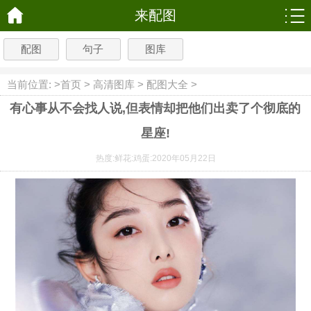
来配图
配图
句子
图库
当前位置: >
首页
>
高清图库
>
配图大全
>
有心事从不会找人说,但表情却把他们出卖了个彻底的
星座!
热度:
鲜花:
鸡蛋:
2020年05月22日