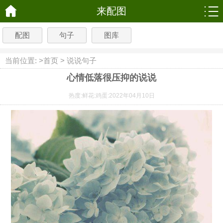
来配图
配图
句子
图库
当前位置: >
首页
>
说说句子
心情低落很压抑的说说
热度:
鲜花:
鸡蛋:
2022年04月10日