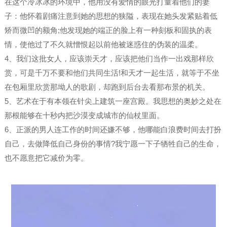
在这个冷冰冰的环境中，他用没有爱情的眼光打量着他们的妻
子：他怀着剧痛注意到她的思想的狭隘，表现在她头发紧贴着低
矫而微凹的额角;他发现她的端正的脸上有一种刻板和固执的表
情，使他过了不久就憎恨起以前他被迷惑住的伪装的温柔。
4、我们这批女人，应该崇天才，应该把他们当作一出戏那样欣
赏，可是千万不要和他们共同生活!和天才一起生活，就等于不坐
在包厢里欣赏那坳人的歌剧，却跑到后台去看那布景的机关。
5、艺术在于有本领在针尖上建筑一座宫殿。我思想的奥妙之处在
那根能够在十秒内把沙漠变成城市的仙杖里面。
6、正派的男人连工作的时间还嫌不够，他哪能白浪费时间去打扮
自己，去做降低自己身份的事情?我宁愿一下子牺牲自己的生命，
也不愿意把它减价为零。