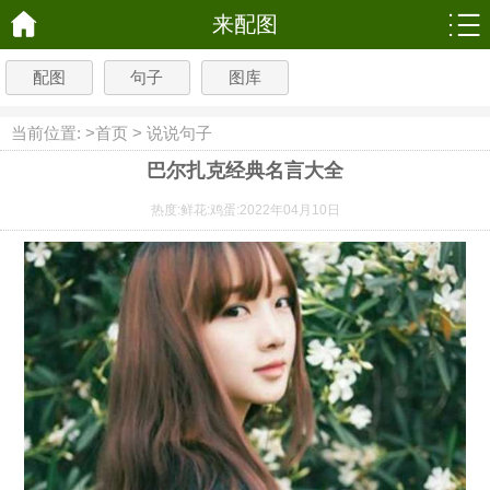
来配图
配图
句子
图库
当前位置: >
首页
>
说说句子
巴尔扎克经典名言大全
热度:
鲜花:
鸡蛋:
2022年04月10日