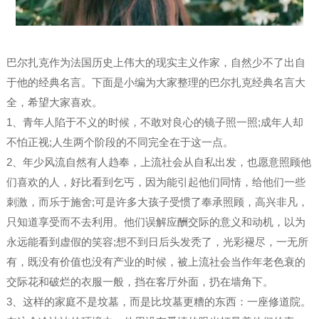
巴尔扎克作为法国历史上伟大的现实主义作家，自然少不了出自
于他的经典名言。下面是小编为大家整理的巴尔扎克经典名言大
全，希望大家喜欢。
1、青年人陷于不义的时候，不敢对良心的镜子照一照;成年人却
不怕正视;人生两个阶段的不同完全在于这一点。
2、年少风流自然有人趋奉，上流社会从自私出发，也愿意照顾他
们喜欢的人，好比看到乞丐，因为能引起他们同情，给他们一些
刺激，而乐于施舍;可是许多大孩子受惯了奉承照顾，高兴非凡，
只知道享受而不去利用。他们误解应酬交际的意义和动机，以为
永远能看到虚假的笑容;想不到日后头发秃了，光彩褪尽，一无所
有，既没有价值也没有产业的时候，被上流社会当作年老色衰的
交际花和破烂的衣服一般，挡在客厅外面，扔在墙角下。
3、这样的家庭不是坟墓，而是比坟墓更糟的东西：一座修道院。