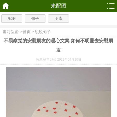
来配图
配图
句子
图库
当前位置: >
首页
>
说说句子
不易察觉的安慰朋友的暖心文案 如何不明显去安慰朋
友
热度:
鲜花:
鸡蛋:
2022年04月10日