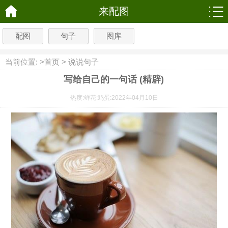
来配图
配图
句子
图库
当前位置: >
首页
>
说说句子
写给自己的一句话 (精辟)
热度:
鲜花:
鸡蛋:
2022年04月10日