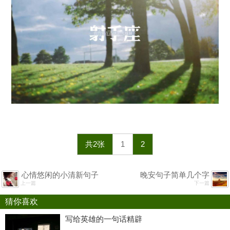
共2张
1
2
心情悠闲的小清新句子
晚安句子简单几个字
上一篇
下一篇
猜你喜欢
写给英雄的一句话精辟