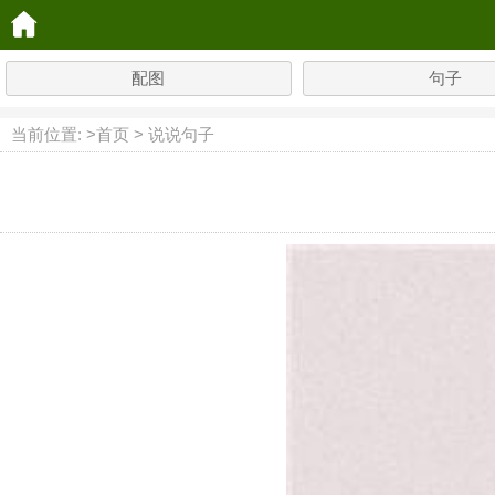
配图
句子
当前位置: >
首页
>
说说句子