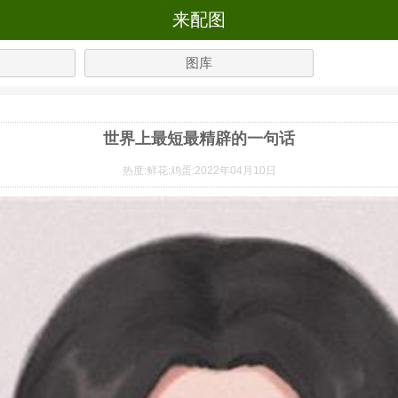
来配图
图库
世界上最短最精辟的一句话
热度:
鲜花:
鸡蛋:
2022年04月10日