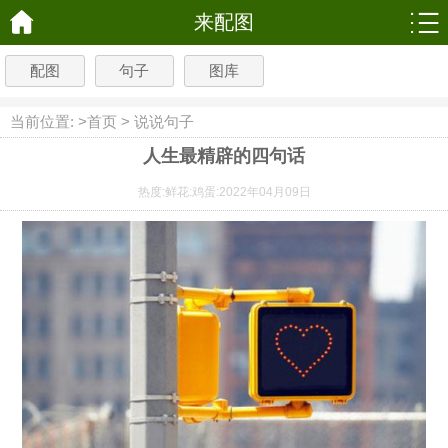
来配图
配图
句子
图库
当前位置: >
首页
>
说说句子
人生最精辟的四句话
热度:
鲜花:
鸡蛋:
2022年04月09日