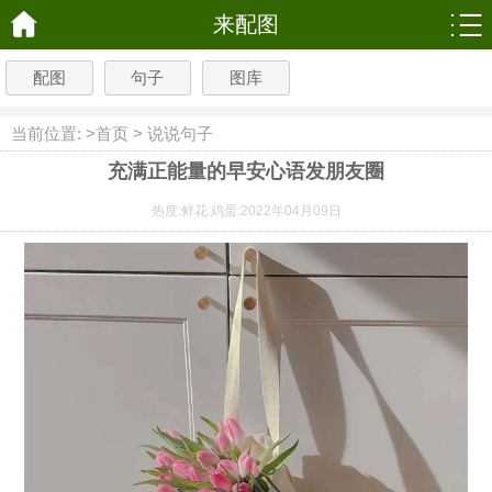
来配图
配图
句子
图库
当前位置: >
首页
>
说说句子
充满正能量的早安心语发朋友圈
热度:
鲜花:
鸡蛋:
2022年04月09日