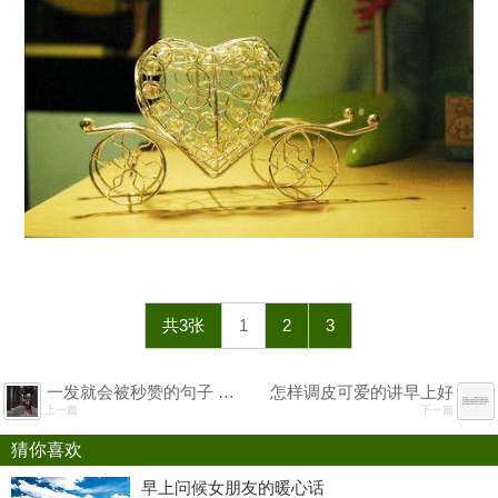
共3张
1
2
3
一发就会被秒赞的句子 高情商发圈被秒赞的句子
怎样调皮可爱的讲早上好
上一篇
下一篇
猜你喜欢
早上问候女朋友的暖心话