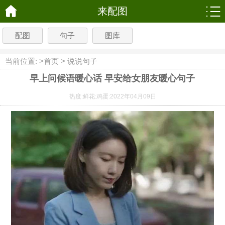
来配图
配图
句子
图库
当前位置: >
首页
>
说说句子
早上问候语暖心话 早安给女朋友暖心句子
热度:
鲜花:
鸡蛋:
2022年04月09日