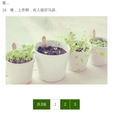
重…
16、噢，上帝啊，有人横穿马路。
共3张
1
2
3