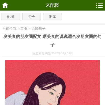
来配图
配图
句子
图库
当前位置: >
首页
>
说说句子
发美食的朋友圈配文 晒美食的说说适合发朋友圈的句
子
热度:
鲜花:
鸡蛋:
2022年04月09日