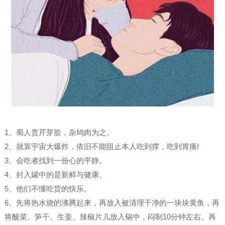
1、蜀人贵芹芽脍，杂鸠肉为之。
2、就算宇宙大爆炸，依旧不能阻止本人吃到撑，吃到胃痛!
3、会吃者找到一份心的平静。
4、封入罐中的是新鲜与健康。
5、他们不懂吃货的快乐。
6、先将热水烧的沸腾起来，再放入被清理干净的一块块黄鱼，再
将酸菜、笋干、生姜、辣椒片儿放入锅中，闷制10分钟左右。再