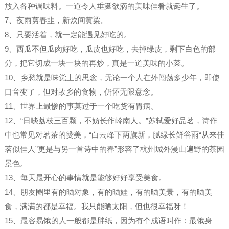
放入各种调味料。一道令人垂涎欲滴的美味佳肴就诞生了。
7、夜雨剪春韭，新炊间黄梁。
8、只要活着，就一定能遇见好吃的。
9、西瓜不但瓜肉好吃，瓜皮也好吃，去掉绿皮，剩下白色的部
分，把它切成一块一块的再炒，真是一道美味的小菜。
10、乡愁就是味觉上的思念，无论一个人在外闯荡多少年，即使
口音变了，但对故乡的食物，仍怀无限意念。
11、世界上最惨的事莫过于一个吃货有胃病。
12、“日啖荔枝三百颗，不妨长作岭南人。”苏轼爱好品茗，诗作
中也常见对茗茶的赞美，“白云峰下两旗新，腻绿长鲜谷雨“从来佳
茗似佳人”更是与另一首诗中的春”形容了杭州城外漫山遍野的茶园
景色。
13、每天最开心的事情就是能够好好享受美食。
14、朋友圈里有的晒对象，有的晒娃，有的晒美景，有的晒美
食，满满的都是幸福。我只能晒太阳，但也很幸福呀！
15、最容易饿的人一般都是胖纸，因为有个成语叫作：最饿身