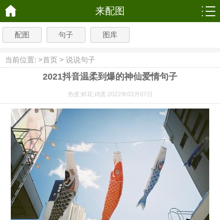
来配图
配图
句子
图库
当前位置: >
首页
>
说说句子
2021抖音温柔到爆的神仙爱情句子
热度:
鲜花:
鸡蛋:
2022年03月07日