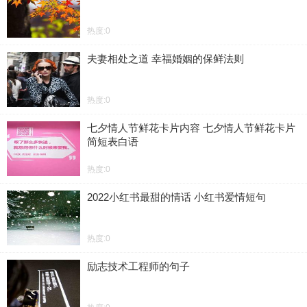
热度:0
夫妻相处之道 幸福婚姻的保鲜法则
热度:0
七夕情人节鲜花卡片内容 七夕情人节鲜花卡片
简短表白语
热度:0
2022小红书最甜的情话 小红书爱情短句
热度:0
励志技术工程师的句子