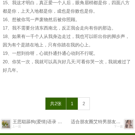
15、我这才明白，真正爱一个人后，眼角眉梢都是你，四面八方
都是你，上天入地都是你，成也是你败也是你。
16、想被你骂一声废物然后被你照顾。
17、我不需要分清东西南北，反正我会走向有你的那边。
18、如果有一千个人从我身边走过，我也可以听出你的脚步声，
因为有个是踏在地上，只有你踏在我的心上。
19、一想到你呀，心就扑通扑通心动到不行呢。
20、你笑一次，我就可以高兴好几天;可看你哭一次，我就难过了
好几年。
共2张
1
2
王思聪舔狗(爱情)语录 王思聪舔狗金句合集土味又油腻
适合朋友圈艾特男朋友高调撒狗粮的说说
上一篇
下一篇