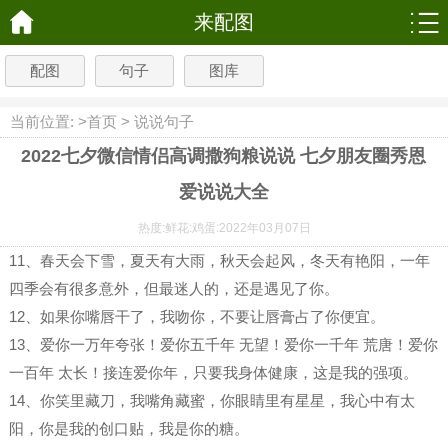
来配图
配图
句子
图库
当前位置: >
首页
>
说说句子
2022七夕微信情侣高调撒狗粮说说 七夕朋友圈秀恩
爱说说大全
热度:
鲜花:
鸡蛋:
2022年03月07日
11、春天会下雪，夏天有大雨，秋天会起风，冬天有艳阳，一年
四季会有很多意外，但最迷人的，还是遇见了你。
12、如果你嘴唇干了，我吻你，不要让唇膏占了你便宜。
13、爱你一万年夸张！爱你五千年 无望！爱你一千年 荒唐！爱你
一百年 太长！接连爱你年，只要我身体健康，这是我的强项。
14、你笑里藏刀，我嘴角藏蜜，你眼睛里有星星，我心中有太
阳，你是我的创口贴，我是你的糖。