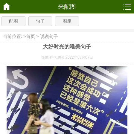
来配图
配图
句子
图库
当前位置: >
首页
>
说说句子
大好时光的唯美句子
热度:
鲜花:
鸡蛋:
2022年03月07日