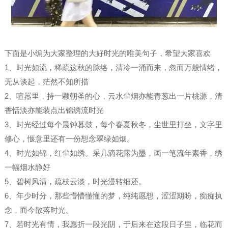
下面是小编为大家整理的大好时光的唯美句子，希望大家喜欢
1、时光如流，稀疏这秋的脉络，清冷一涌而来，忽而万般情绪，
无从谈起，茫然不知所措
2、喧嚣里，持一颗朝圣的心，云水尘烟亦能青葱出一片桃源，清
香恬淡亦能装点出锦绣流时光
3、时光经过每个晨钟暮鼓，每个春夏秋冬，尘世里打坐，文字里
修心，惬意里还有一份想念翠绿如烟。
4、时光如锦，红尘如绣。采几滴花露为墨，画一笔流年素香，绣
一幅烟水静好
5、碧树风清，疏枝云淡，时光漫转细还。
6、年少时分，那些懵懵懂懂的梦，纯纯愿想，涩涩期盼，痴痴执
念，而今散落时光。
7、若时光有情，我愿折一段光阴，于后来在这段日子里，临花而