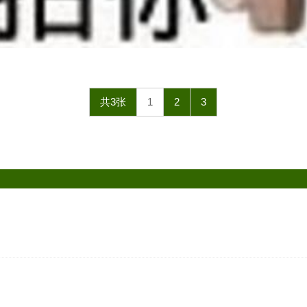
共3张
1
2
3