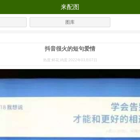
来配图
图库
抖音很火的短句爱情
热度:
鲜花:
鸡蛋:
2022年03月07日