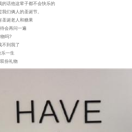
我的话他这辈子都不会快乐的
过我们俩人的圣诞节。
有圣诞老人和糖果
我待会再问一遍
物吗?
找不到我了
快乐一生
到双份礼物