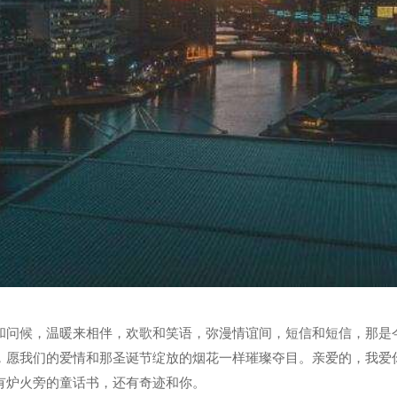
和问候，温暖来相伴，欢歌和笑语，弥漫情谊间，短信和短信，那是
，愿我们的爱情和那圣诞节绽放的烟花一样璀璨夺目。亲爱的，我爱
有炉火旁的童话书，还有奇迹和你。