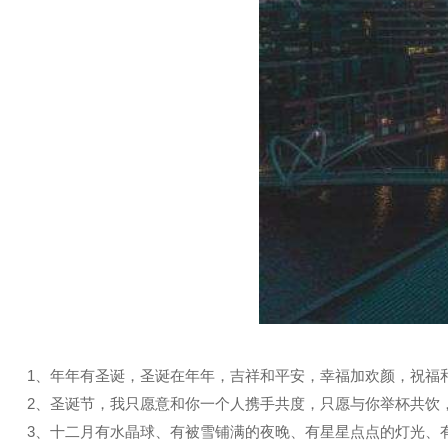
1、年年有圣诞，圣诞在年年，吉祥和平安，幸福加欢颜，祝福
2、圣诞节，我只愿意和你一个人携手共度，只愿与你举杯共饮
3、十二月有水晶球、有被雪铺满的夜晚、有星星点点的灯光、