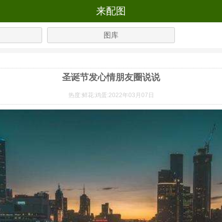
来配图
图库
圣诞节发心情朋友圈说说
热度:
鲜花:
鸡蛋:
2022年03月07日