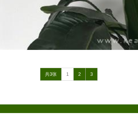
共3张
1
2
3