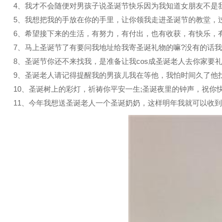
4、我才不会随便对男孩子说圣诞节快乐因为我知道女朋友不是
5、我想把我的手放在你的手里，让你领我走进圣诞节的教堂，
6、希望接下来的生活，有努力，有付出，也有收获，有快乐，
7、马上圣诞节了有要问我地址给我寄圣诞礼物的嘛?没有的话
8、圣诞节你还不来找我，是准备让我cos成圣诞老人去你家要礼
9、圣诞老人请记得提醒我的男孩儿我在等他，我怕时间久了他
10、圣诞树上的彩灯，祈祷你平安一生;圣诞夜里的钟声，祝你
11、今年我想送圣诞老人一个圣诞奶奶，这样明年我就可以收