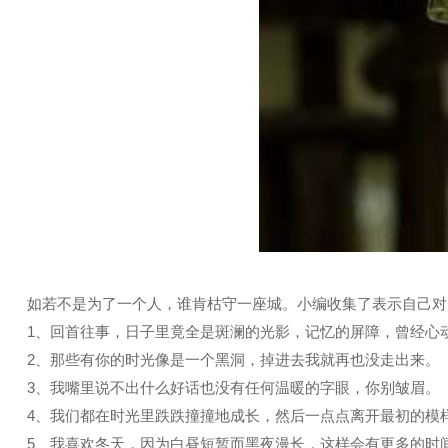
如若不是为了一个人，谁肯枯守一座城。小编收集了表示自己对
1、回首往事，日子里竟全是斑澜的光影，记忆的屏障，曾经心
2、那些有你的时光像是一个黑洞，掉进去我就再也没走出来。
3、我嘴里说不出什么好话也没有任何温暖的字眼，你别皱眉。
4、我们都在时光里跌跌撞撞地成长，然后一点点离开最初的模
5、我喜欢冬天，因为白昼短暂而黑夜漫长，这样会有更多的时