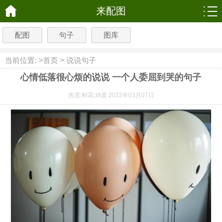
来配图
配图
句子
图库
当前位置: >
首页
>
说说句子
心情低落很心烦的说说 一个人委屈到哭的句子
热度:
鲜花:
鸡蛋:
2022年03月07日